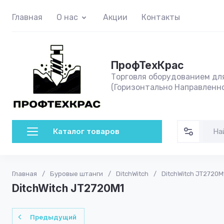
Главная
О нас
Акции
Контакты
ПрофТехКрас
Торговля оборудованием дл
(Горизонтально Направленн
Каталог товаров
Главная
/
Буровые штанги
/
DitchWitch
/
DitchWitch JT2720M
DitchWitch JT2720M1
Предыдущий