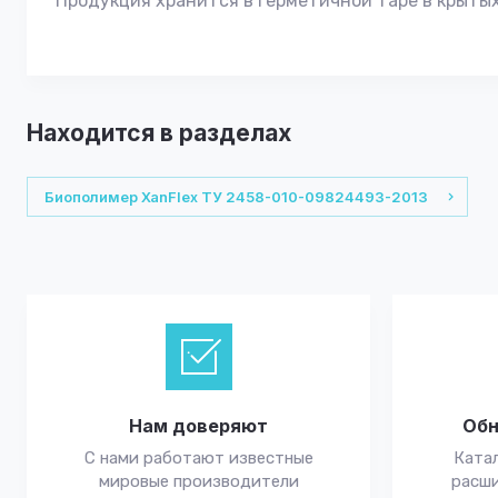
Продукция хранится в герметичной таре в крытых
Находится в разделах
Биополимер XanFlex ТУ 2458-010-09824493-2013
Нам доверяют
Обн
С нами работают известные
Катал
мировые производители
расши