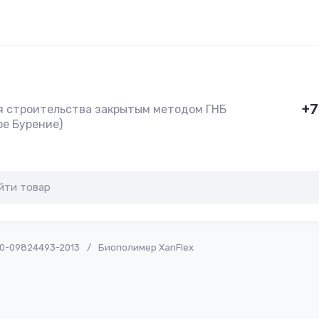
+7
я строительства закрытым методом ГНБ
ое Бурение)
10-09824493-2013
/
Биополимер XanFlex