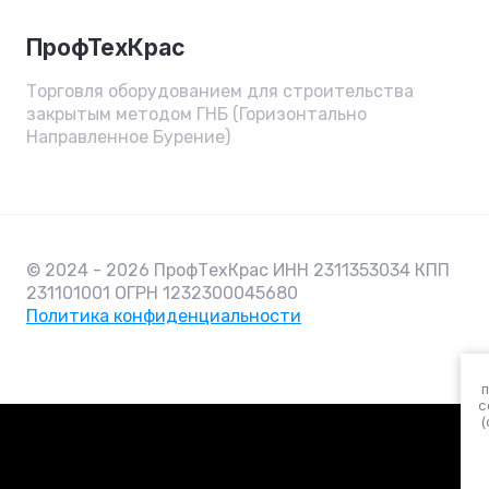
ПрофТехКрас
Торговля оборудованием для строительства
закрытым методом ГНБ (Горизонтально
Направленное Бурение)
© 2024 - 2026 ПрофТехКрас ИНН 2311353034 КПП
231101001 ОГРН 1232300045680
Политика конфиденциальности
c
(