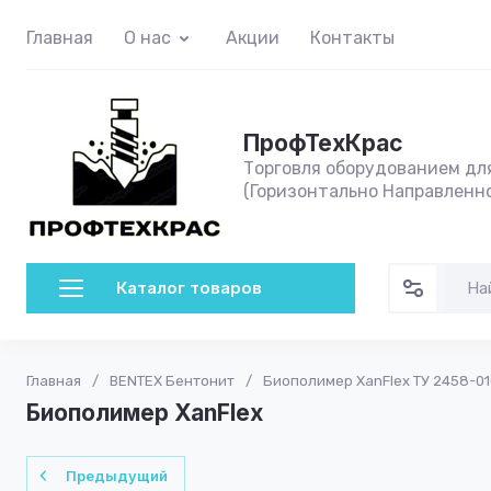
Главная
О нас
Акции
Контакты
ПрофТехКрас
Торговля оборудованием дл
(Горизонтально Направленн
Каталог товаров
Главная
/
BENTEX Бентонит
/
Биополимер XanFlex ТУ 2458-0
Биополимер XanFlex
Предыдущий